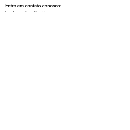
Entre em contato conosco:
bovinocultura@vetjr.com 
Celular VetJr.: 31 98292 7161
bovinocultura
inseminação artificial
monta natural
monta controlada
sistemas de acasalamento
Bovinocultura
Ver tudo
Posts recentes