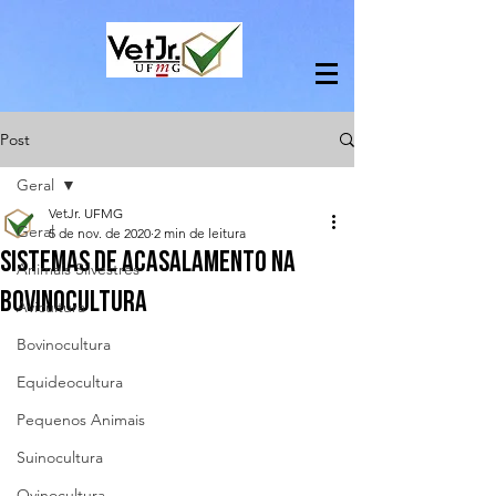
Post
Geral
VetJr. UFMG
Geral
5 de nov. de 2020
2 min de leitura
SISTEMAS DE ACASALAMENTO NA
Animais Silvestres
BOVINOCULTURA
Avicultura
Bovinocultura
Equideocultura
Pequenos Animais
Suinocultura
Ovinocultura