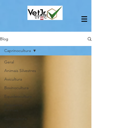
Blog
Caprinocultura
Geral
Animais Silvestres
Avicultura
Bovinocultura
Equideocultura
Pequenos
Animais
Suinocultura
Ovinocultura