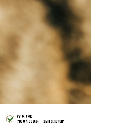
VetJr. UFMG