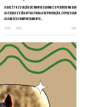
VetJr. UFMG
16 de set. de 2024
2 min de leitura
O Papel da Estação de Monta na
Reprodução Equina
O que é? A estação de monta equina é o período na qual
as éguas estão aptas para a reprodução, expressando
assim seu comportamento...