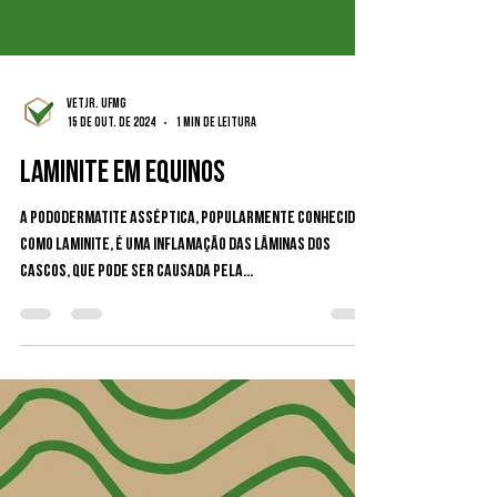
VetJr. UFMG
15 de out. de 2024
1 min de leitura
LAMINITE EM EQUINOS
A pododermatite asséptica, popularmente conhecida
como laminite, é uma inflamação das lâminas dos
cascos, que pode ser causada pela...