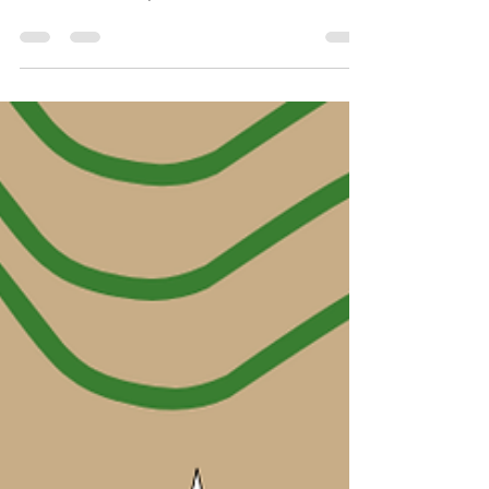
atletas têm que receber cuidado veterinário
especializado e frequente. Alguns fatores...