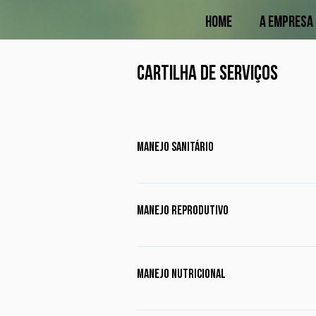
Home
A Empresa
Cartilha de Serviços
Manejo sanitário
Produção de calendário vacinal, ve
ectoparasitas, controle de leishma
Manejo reprodutivo
à desinfecção do ambiente, plane
animais novos no plantel.
Orientações sobre o acompanhame
de condições ideais para o acasal
Manejo nutricional
acompanhamento da gestação e do 
tempo de descanso reprodutivo do
Orientações sobre o local ideal p