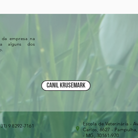
o da empresa na
eja alguns dos
ço.
CANIL KRUSEMARK
Escola de Veterinária - A
(31) 9 8292-7161
Carlos, 6627 - Pampulha,
- MG, 30161-970