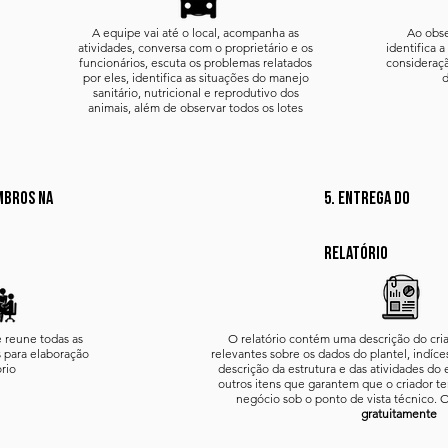
A equipe vai até o local, acompanha as
Ao obse
atividades, conversa com o proprietário e os
identifica 
funcionários, escuta os problemas relatados
consideraçã
por eles, identifica as situações do manejo
d
sanitário, nutricional e reprodutivo dos
animais, além de observar todos os lotes
mbros na
5. entrega do
relatório
 reune todas as
O relatório contém uma descrição do cri
 para elaboração
relevantes sobre os dados do plantel, indíce
ório
descrição da estrutura e das atividades d
outros itens que garantem que o criador 
negócio sob o ponto de vista técnico. O
gratuitamente