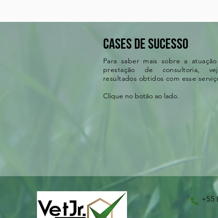
cases de sucesso
Para saber mais sobre a atuaçã
prestação de consultoria, v
resultados obtidos com esse servi
Clique no botão ao lado.
+55 