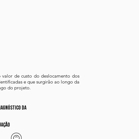
gerencial da equipe de trabalho.
o valor de custo do deslocamento dos
ntificadas e que surgirão ao longo da
ngo do projeto.
diagnóstico da
uação