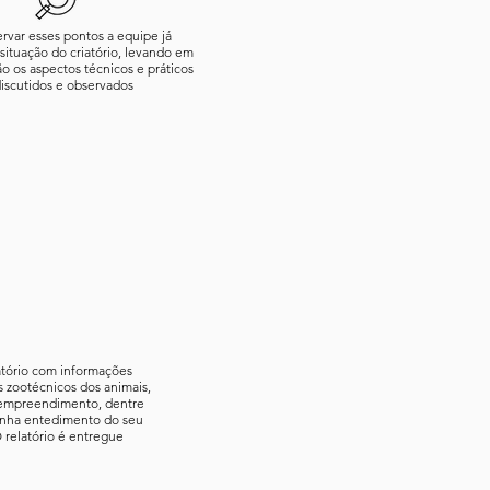
rvar esses pontos a equipe já
a situação do criatório, levando em
o os aspectos técnicos e práticos
iscutidos e observados
atório com informações
s zootécnicos dos animais,
o empreendimento, dentre
tenha entedimento do seu
 relatório é entregue