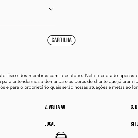
treinamento motivacional e 
 alimento para os
os comedouros e
s para grupos especiais.
ual dos animais com o
s que podem estar
cartilha
afim de implementar o
el.
to físico dos membros com o criatório. Nela é cobrado apenas 
 para entendermos a demanda e as dores do cliente que já eram ide
 nós e para o proprietário quais serão nossas atuações e metas ao lo
2. visita ao
3. 
local
sit