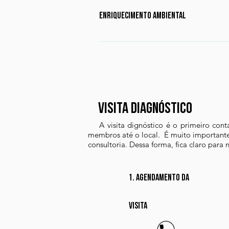
rações, formas de apresentação do
enriquecimento ambiental
animais, higienização adequada d
bebedouros, alimentos diferenciado
Análise do comportamento individ
objetivo de identificar os aspecto
prejudicando o bem-estar animal, 
enriquecimento ambiental no plant
visita diagnóstico
A visita dignóstico é o primeiro conta
membros até o local. É muito importante
consultoria. Dessa forma, fica claro para
1. agendamento da
visita