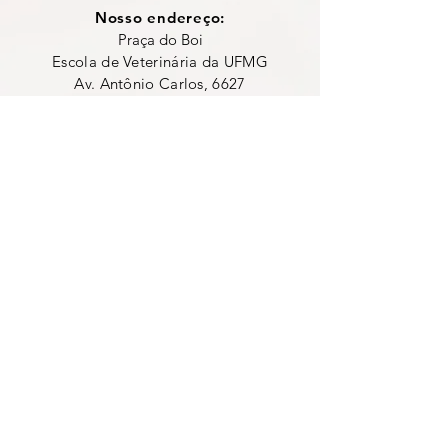
Nosso endereço:
Praça do Boi
Escola de Veterinária da UFMG
Av. Antônio Carlos, 6627
Campus Pampulha
Caixa Postal 567
Belo Horizonte, MG.
CEP: 31270-901
+55 (31) 9 8292-
7161
contato@vetjr.com
Segunda - Sexta: 9h - 17h
Escola de Veterinária - Av. Pres.