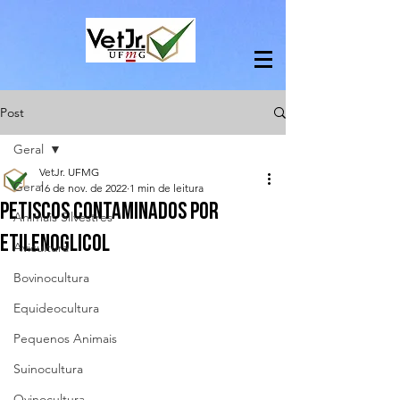
Post
Geral
VetJr. UFMG
Geral
16 de nov. de 2022
1 min de leitura
Petiscos contaminados por
Animais Silvestres
etilenoglicol
Avicultura
Bovinocultura
Equideocultura
Pequenos Animais
Suinocultura
Ovinocultura