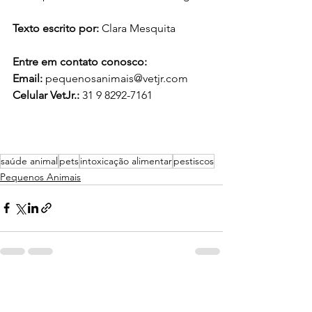
Texto escrito por:
 Clara Mesquita
Entre em contato conosco: 
Email: 
pequenosanimais@vetjr.com
Celular VetJr.: 
31 9 8292-7161
saúde animal
pets
intoxicação alimentar
pestiscos
Pequenos Animais
Ver tudo
Posts recentes