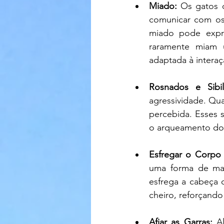
Miado:
 Os gatos 
comunicar com os
miado pode expre
raramente miam u
adaptada à intera
Rosnados e Sibi
agressividade. Qua
percebida. Esses 
o arqueamento do 
Esfregar o Corpo
uma forma de mar
esfrega a cabeça 
cheiro, reforçand
Afiar as Garras: 
A