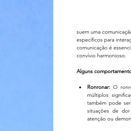
suem uma comunicação 
específicos para inter
comunicação é essencial
convívio harmonioso.
Alguns comportamentos
Ronronar:
 O ronr
múltiplos signifi
também pode ser 
situações de dor 
atenção ou demons