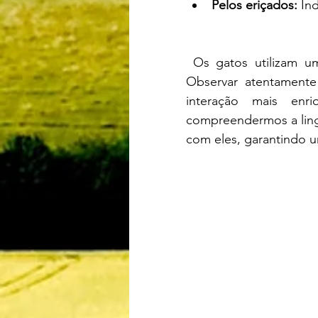
Pelos eriçados:
 In
 Os gatos utilizam um
Observar atentament
interação mais enr
compreendermos a ling
com eles, garantindo 