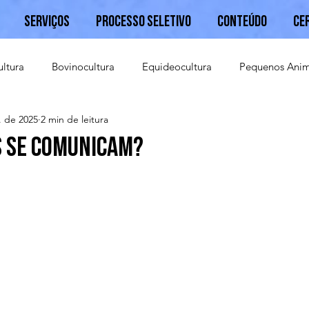
Serviços
Processo Seletivo
Conteúdo
Ce
ultura
Bovinocultura
Equideocultura
Pequenos Anim
. de 2025
2 min de leitura
Caprinocultura
s se Comunicam?