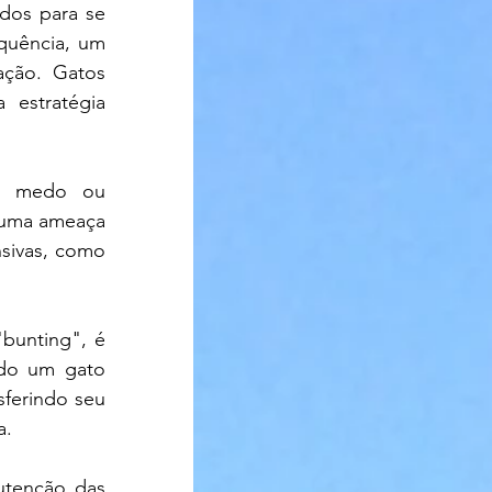
os para se 
uência, um 
ção. Gatos 
estratégia 
o, medo ou 
 uma ameaça 
ivas, como 
unting", é 
do um gato 
ferindo seu 
a.
tenção das 