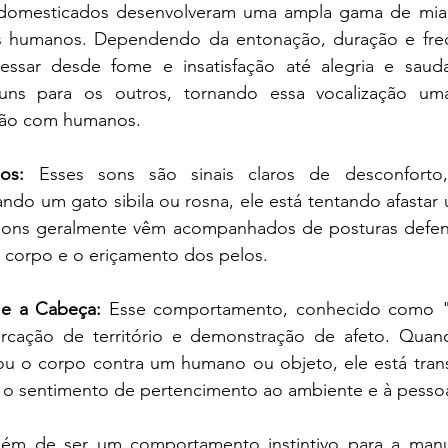
domesticados desenvolveram uma ampla gama de miad
 humanos. Dependendo da entonação, duração e freq
ssar desde fome e insatisfação até alegria e sauda
ns para os outros, tornando essa vocalização uma 
ção com humanos.
los: 
Esses sons são sinais claros de desconfort
ndo um gato sibila ou rosna, ele está tentando afastar
sons geralmente vêm acompanhados de posturas defens
corpo e o eriçamento dos pelos.
 e a Cabeça:
 Esse comportamento, conhecido como "b
cação de território e demonstração de afeto. Quan
ou o corpo contra um humano ou objeto, ele está trans
o o sentimento de pertencimento ao ambiente e à pesso
lém de ser um comportamento instintivo para a manu