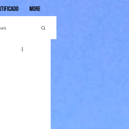
rtificado
More
ais