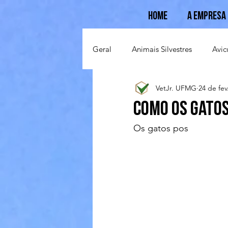
Home
A Empresa
Geral
Animais Silvestres
Avic
VetJr. UFMG
24 de fev
Suinocultura
Ovinocultura
Como os gato
Os gatos pos