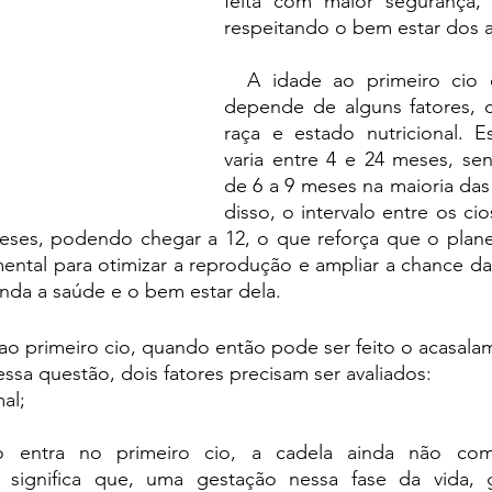
feita com maior segurança, e
respeitando o bem estar dos a
  A idade ao primeiro cio das cadelas 
depende de alguns fatores, 
raça e estado nutricional. E
varia entre 4 e 24 meses, se
de 6 a 9 meses na maioria das 
disso, o intervalo entre os ci
ses, podendo chegar a 12, o que reforça que o plane
ntal para otimizar a reprodução e ampliar a chance da c
inda a saúde e o bem estar dela. 
ao primeiro cio, quando então pode ser feito o acasal
essa questão, dois fatores precisam ser avaliados: 
al; 
 entra no primeiro cio, a cadela ainda não comp
o significa que, uma gestação nessa fase da vida, g