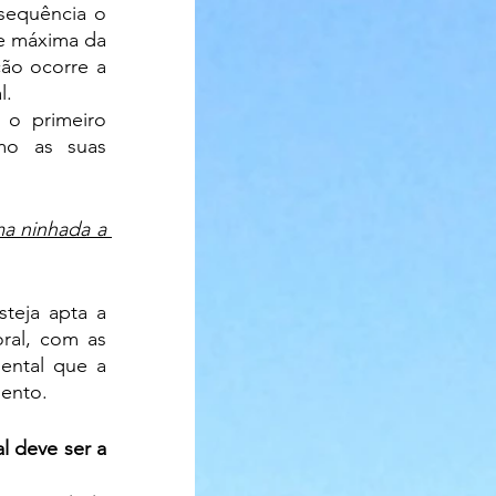
sequência o 
e máxima da 
ão ocorre a 
l.
o primeiro 
mo as suas 
a ninhada a 
ral, com as 
ental que a 
ento. 
 deve ser a 