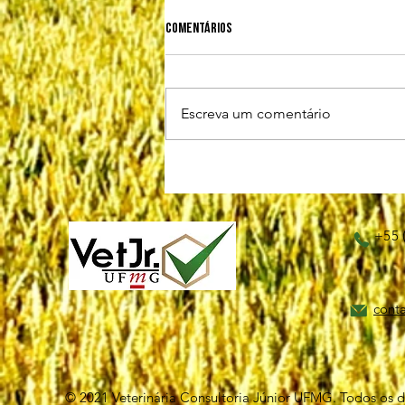
Comentários
Escreva um comentário
LEISHMANIOSE VISCERAL CANINA
+55 
cont
© 2021 Veterinária Consultoria Júnior UFMG. Todos os di