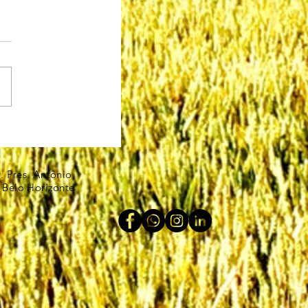
v. Pres. Antônio
 Belo Horizonte