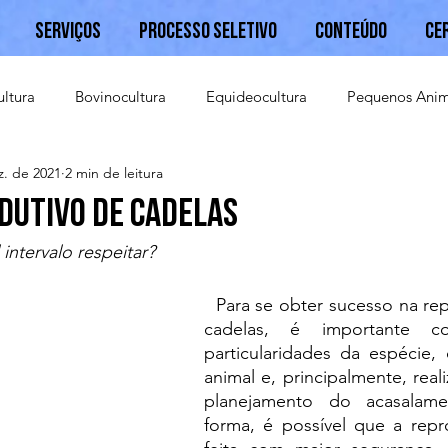
Serviços
Processo Seletivo
Conteúdo
Ce
ultura
Bovinocultura
Equideocultura
Pequenos Anim
z. de 2021
2 min de leitura
Caprinocultura
dutivo de cadelas
intervalo respeitar?
  Para se obter sucesso na reprodução de 
cadelas, é importante co
particularidades da espécie, 
animal e, principalmente, real
planejamento do acasalame
forma, é possível que a repr