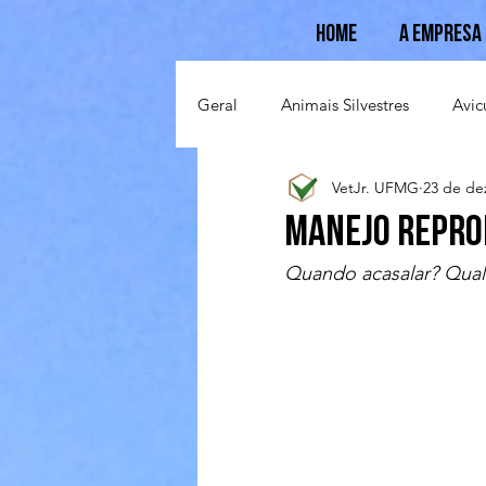
Home
A Empresa
Geral
Animais Silvestres
Avic
VetJr. UFMG
23 de de
Suinocultura
Ovinocultura
manejo repro
Quando acasalar? Qual 