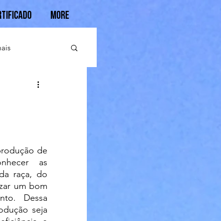
rtificado
More
ais
nhecer as 
da raça, do 
izar um bom 
nto. Dessa 
odução seja 