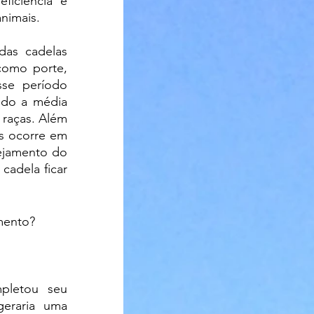
ficiência e 
nimais. 
como porte, 
sse período 
ndo a média 
raças. Além 
os ocorre em 
jamento do 
adela ficar 
amento?
letou seu 
eraria uma 