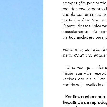
competição por nutrie
mal desenvolvimento da
cadela costuma acontec
partir dos 4 ou 6 anos
Diante dessas inform
acasalamento. As co
particularidades, para 
Na prática, as raças d
partir do 2º cio, enqua
  Uma vez que a fêmea, considerando o desenvolvimento e a fertilidade, esteja apta a 
iniciar sua vida repro
vacinas em dia e livre
cadela seja  avaliada 
Por fim, conhecendo a
frequência de reprodu