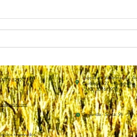
Como os gatos se Comunicam?
Escola de Veterinária - A
(31) 9 8292-7161
Carlos, 6627 - Pampulha,
- MG, 30161-970
ato@vetjr.com
Segunda - Sexta: 9h - 17h
reitos reservados.