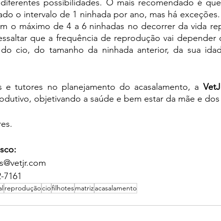
tado o intervalo de 1 ninhada por ano, mas há exceções. 
am o máximo de 4 a 6 ninhadas no decorrer da vida rep
essaltar que a frequência de reprodução vai depender 
s do cio, do tamanho da ninhada anterior, da sua idad
res e tutores no planejamento do acasalamento, a 
VetJ
odutivo, objetivando a saúde e bem estar da mãe e dos 
res.
sco:
s@vetjr.com 
2-7161
al
reprodução
cio
filhotes
matriz
acasalamento