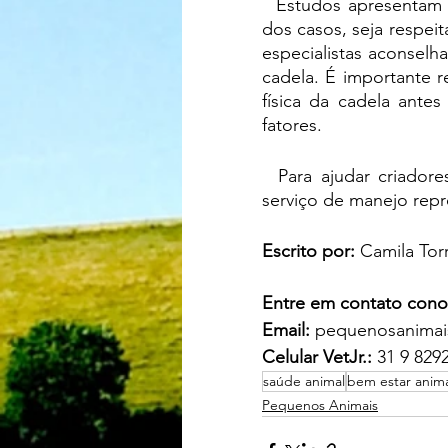
  Estudos apresentam diferentes possibilidades. O mais recomendado é que, na maioria 
dos casos, seja respei
especialistas aconselh
cadela. É importante r
física da cadela ante
fatores. 
  Para ajudar criado
serviço de manejo repr
Escrito por: 
Camila Tor
Entre em contato cono
Email: 
pequenosanimai
Celular VetJr.:
 31 9 829
saúde animal
bem estar anim
Pequenos Animais