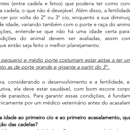
ntes (entre cadela e fetos) que poderia ter como con
 cadela, o que não é desejável. Além disso, a fertilidad
er por volta do 2º ou 3º cio, enquanto a sua diminuiç
 de idade, variando também com o porte e raça do anima
ações, entende-se que não há uma idade certa para 
ndições do animal devem ser avaliadas, assim co
que então seja feito o melhor planejamento. 
e pequeno e médio porte costumam estar aptas a ter um
nto as de porte grande e gigante a partir do 3º. 
dutiva, ela deve estar saudável, com bom escore corpo
 de parasitos. Para garantir essas condições, é fundam
clinicamente por um médico veterinário antes do acasalam
 idade ao primeiro cio e ao primeiro acasalamento, qual
ção das cadelas?