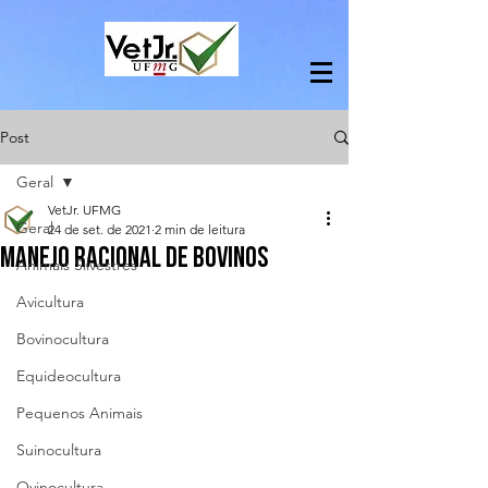
Post
Geral
VetJr. UFMG
Geral
24 de set. de 2021
2 min de leitura
MANEJO RACIONAL DE BOVINOS
Animais Silvestres
Avicultura
Bovinocultura
Equideocultura
Pequenos Animais
Suinocultura
Ovinocultura