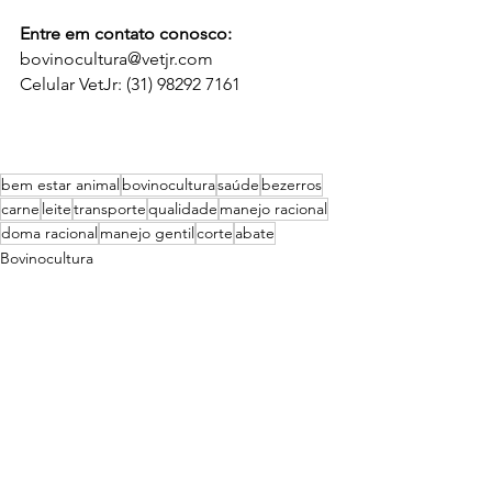
Entre em contato conosco:
bovinocultura@vetjr.com
Celular VetJr: (31) 98292 7161
bem estar animal
bovinocultura
saúde
bezerros
carne
leite
transporte
qualidade
manejo racional
doma racional
manejo gentil
corte
abate
Bovinocultura
Ver tudo
Posts recentes