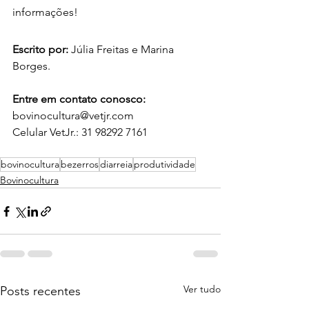
informações! 
Escrito por:
 Júlia Freitas e Marina 
Borges.
Entre em contato conosco:
bovinocultura@vetjr.com 
Celular VetJr.: 31 98292 7161
bovinocultura
bezerros
diarreia
produtividade
Bovinocultura
Ver tudo
Posts recentes