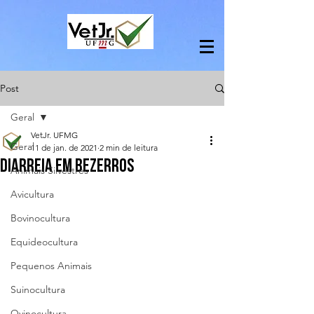
Post
Geral
VetJr. UFMG
Geral
11 de jan. de 2021
2 min de leitura
Diarreia em bezerros
Animais Silvestres
Avicultura
Bovinocultura
Equideocultura
Pequenos Animais
Suinocultura
Ovinocultura