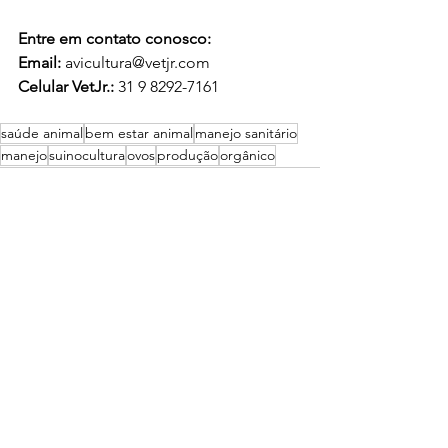
Entre em contato conosco: 
Email: 
avicultura@vetjr.com
Celular VetJr.: 
31 9 8292-7161
saúde animal
bem estar animal
manejo sanitário
manejo
suinocultura
ovos
produção
orgânico
Ver tudo
Posts recentes