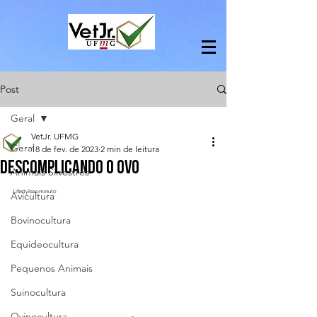
Post
Geral
VetJr. UFMG
Geral
18 de fev. de 2023
2 min de leitura
DESCOMPLICANDO O OVO
Animais Silvestres
Lifestyleaominuto
Avicultura
Bovinocultura
Equideocultura
Pequenos Animais
Suinocultura
Ovinocultura