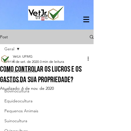
Post
Geral
VetJr. UFMG
Geral
4 de set. de 2020
3 min de leitura
Como controlar os lucros e os
Animais Silvestres
gastos da sua propriedade?
Avicultura
Atualizado:
6 de nov. de 2020
Bovinocultura
Equideocultura
Pequenos Animais
Suinocultura
Ovinocultura