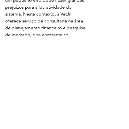
um pequeno erro pode trazer grandes 
prejuízos para a lucratividade do 
sistema. Neste contexto, a VetJr. 
oferece serviço de consultoria na área 
de planejamento financeiro e pesquisa 
de mercado, e se apresenta ao 
produtor com o intuito de auxiliá-lo a 
gerir financeiramente a propriedade, 
estabelecer metas e conseguir alcançar 
maior lucro.
Escrito por:
 Júlia Freitas, Lorena 
Macedo e Marina Ferreira
Entre em contato conosco:
bovinocultura@vetjr.com
Celular VetJr.: 31 98292 7161
bovinocultura
gestão financeira
administração
rentabilidade
agronegócio