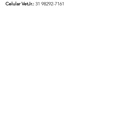
Celular VetJr.:
 31 98292-7161