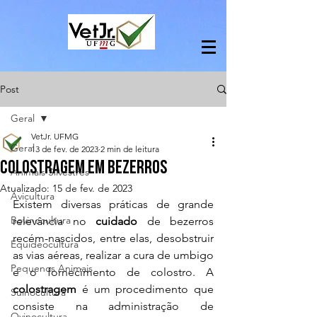
Post
Geral
VetJr. UFMG
Geral
13 de fev. de 2023
2 min de leitura
Colostragem em Bezerros
Animais Silvestres
Atualizado:
15 de fev. de 2023
Avicultura
Existem diversas práticas de grande 
Bovinocultura
relevância no 
cuidado
 de bezerros 
recém-nascidos, entre elas, desobstruir 
Equideocultura
as vias aéreas, realizar a cura de umbigo 
Pequenos Animais
e o fornecimento de colostro. A 
colostragem
 é um procedimento que 
Suinocultura
consiste na administração de 
Ovinocultura