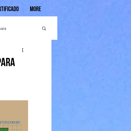
rtificado
More
ais
para