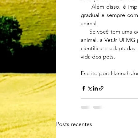
     Além disso, é importante lembrar que mudanças na dieta devem ser feitas de forma 
gradual e sempre com o
animal.
     Se você tem uma ave em casa ou deseja aprender mais sobre alimentação e bem-estar 
animal, a VetJr UFMG 
científica e adaptadas
vida dos pets.
Escrito por: Hannah Ju
Posts recentes