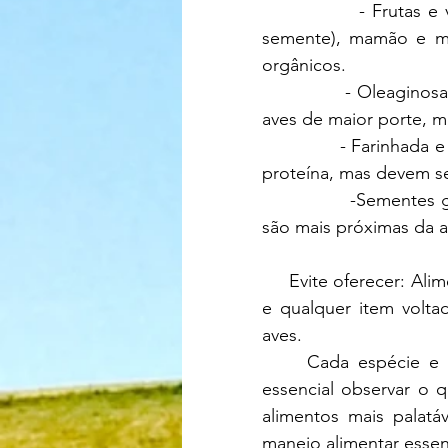
              - Frutas 
semente), mamão e mel
orgânicos.
              - Oleagi
aves de maior porte, 
              - Farinha
proteína, mas devem se
              -Semente
são mais próximas da a
     Evite oferecer: Alimentos com sal, açúcar, temperos, derivados de leite, chocolate, café 
e qualquer item volt
aves.
     Cada espécie e indivíduo pode ter preferências alimentares distintas. Por isso, é 
essencial observar o 
alimentos mais palatáv
manejo alimentar essenci