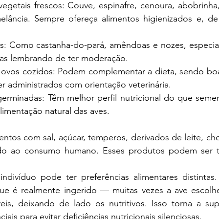
e vegetais frescos: Couve, espinafre, cenoura, abobrinha
ância. Sempre ofereça alimentos higienizados e, de 
nosas: Como castanha-do-pará, amêndoas e nozes, especia
mas lembrando de ter moderação.
da e ovos cozidos: Podem complementar a dieta, sendo boa
r administrados com orientação veterinária.
s germinadas: Têm melhor perfil nutricional do que semen
limentação natural das aves.
ado ao consumo humano. Esses produtos podem ser tó
que é realmente ingerido — muitas vezes a ave escolh
eis, deixando de lado os nutritivos. Isso torna a sup
ais para evitar deficiências nutricionais silenciosas.