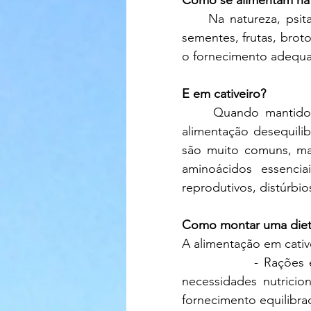
Como se alimentam na 
     Na natureza, psitacídeos são onívoros com grande variedade alimentar. Consomem 
sementes, frutas, brotos
o fornecimento adequad
E em cativeiro?
     Quando mantidos em cativeiro como pets, os psitacídeos muitas vezes recebem 
alimentação desequili
são muito comuns, ma
aminoácidos essencia
reprodutivos, distúrbi
Como montar uma dieta
A alimentação em cative
              - Rações
necessidades nutricio
fornecimento equilibra