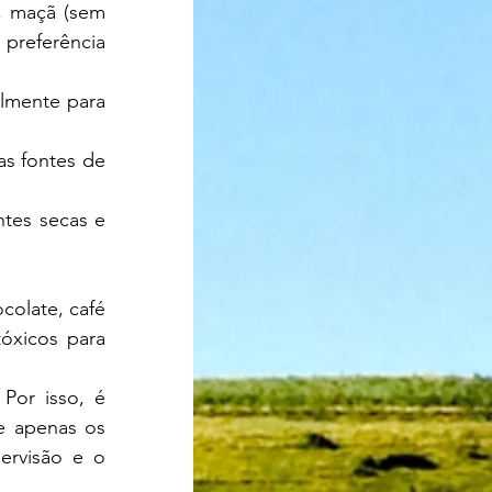
, maçã (sem 
preferência 
lmente para 
s fontes de 
tes secas e 
xicos para 
e apenas os 
ervisão e o 