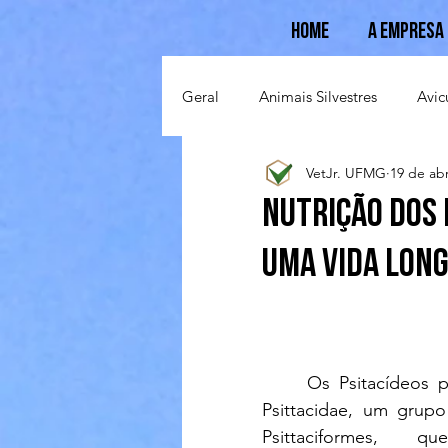
Home
A Empresa
Geral
Animais Silvestres
Avic
VetJr. UFMG
19 de abr
Suinocultura
Ovinocultura
Nutrição dos 
uma vida long
     Os Psitacídeos pertencem à família 
Psittacidae, um grup
Psittaciformes, q