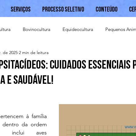
Serviços
Processo Seletivo
Conteúdo
Ce
ultura
Bovinocultura
Equideocultura
Pequenos Anim
. de 2025
2 min de leitura
Caprinocultura
Psitacídeos: Cuidados essenciais 
a e saudável!
o dentro da ordem 
ue inclui aves 