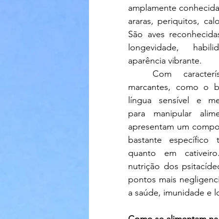
amplamente conhecida
araras, periquitos, calo
São aves reconhecidas 
longevidade, habil
aparência vibrante.
  Com características anatômicas 
marcantes, como o bi
língua sensível e m
para manipular alime
apresentam um compor
bastante específico 
quanto em cativeiro
nutrição dos psitacíd
pontos mais negligenc
a saúde, imunidade e l