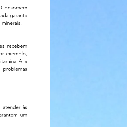
cada garante 
 minerais.
or exemplo, 
tamina A e 
 problemas 
 atender às 
garantem um 