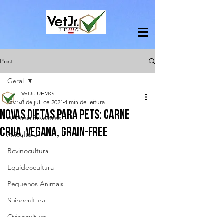
Post
Geral
VetJr. UFMG
Geral
8 de jul. de 2021
4 min de leitura
NOVAS DIETAS PARA PETS: CARNE
Animais Silvestres
CRUA, VEGANA, GRAIN-FREE
Avicultura
Bovinocultura
Equideocultura
Pequenos Animais
Suinocultura
Ovinocultura