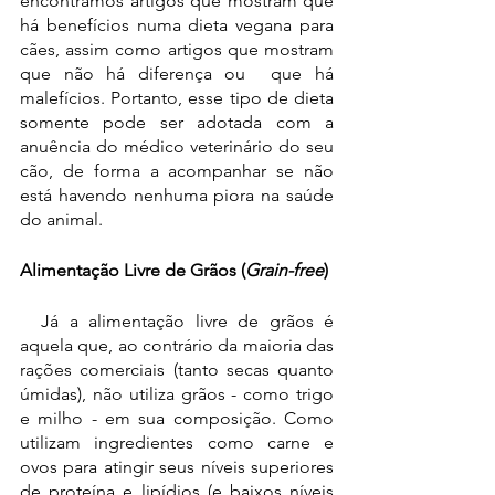
encontramos artigos que mostram que 
há benefícios numa dieta vegana para 
cães, assim como artigos que mostram 
que não há diferença ou  que há 
malefícios. Portanto, esse tipo de dieta 
somente pode ser adotada com a 
anuência do médico veterinário do seu 
cão, de forma a acompanhar se não 
está havendo nenhuma piora na saúde 
do animal.
Alimentação Livre de Grãos (
Grain-free
)
  Já a alimentação livre de grãos é 
aquela que, ao contrário da maioria das 
rações comerciais (tanto secas quanto 
úmidas), não utiliza grãos - como trigo 
e milho - em sua composição. Como 
utilizam ingredientes como carne e 
ovos para atingir seus níveis superiores 
de proteína e lipídios (e baixos níveis 