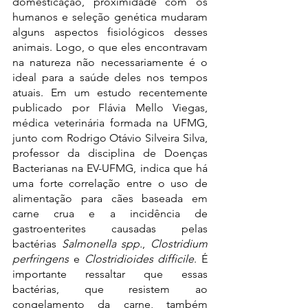
domesticação, proximidade com os 
humanos e seleção genética mudaram 
alguns aspectos fisiológicos desses 
animais. Logo, o que eles encontravam 
na natureza não necessariamente é o 
ideal para a saúde deles nos tempos 
atuais. Em um 
estudo recentemente 
publicado
por Flávia Mello Viegas, 
médica veterinária formada na UFMG, 
junto com Rodrigo Otávio Silveira Silva, 
professor da disciplina de Doenças 
Bacterianas na EV-UFMG, indica que há 
uma forte correlação entre o uso de 
alimentação para cães baseada em 
carne crua e a incidência de 
gastroenterites causadas pelas 
bactérias 
Salmonella spp.
, 
Clostridium 
perfringens
 e 
Clostridioides difficile
. É 
importante ressaltar que essas 
bactérias, que resistem ao 
congelamento da carne, também 