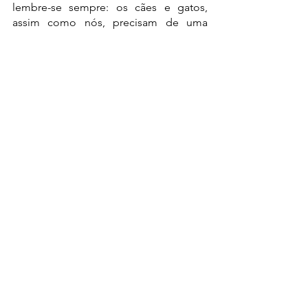
lembre-se sempre: os cães e gatos, 
assim como nós, precisam de uma 
dieta bastante balanceada, e em 
primeiro lugar você tem que fornecer o 
alimento que seja melhor para ele. 
Restos de comida ou comida caseira 
sem o balanceamento adequado não é 
o melhor para o seu pet. E o mais 
importante é algo que sempre dizemos 
por aqui: sempre busque o 
acompanhamento do seu médico 
veterinário.
  Neste sentido, a
 Vetjr.
presta diversos 
serviços para quem quer começar no 
ramo ou melhorar seus processos
. 
Venha conhecer nossos serviços!
Escrito por:
  Francisco França.