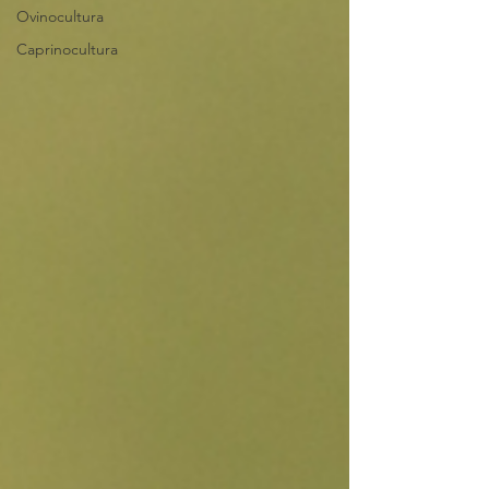
Ovinocultura
Caprinocultura