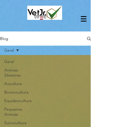
Blog
Geral
Geral
Animais
Silvestres
Avicultura
Bovinocultura
Equideocultura
Pequenos
Animais
Suinocultura