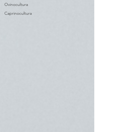
Ovinocultura
Caprinocultura