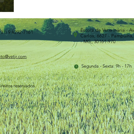
Escola de Veterinária - A
(31) 9 8292-7161
Carlos, 6627 - Pampulha,
- MG, 30161-970
ato@vetjr.com
Segunda - Sexta: 9h - 17h
reitos reservados.