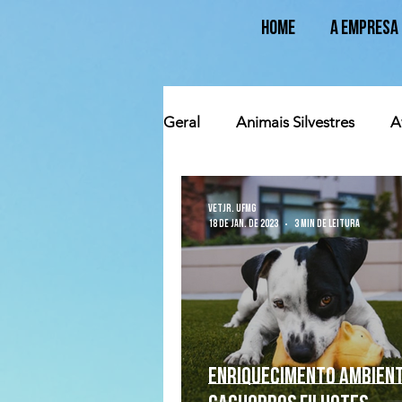
Home
A Empresa
Geral
Animais Silvestres
A
Suinocultura
Ovinocultur
VetJr. UFMG
18 de jan. de 2023
3 min de leitura
Enriquecimento ambien