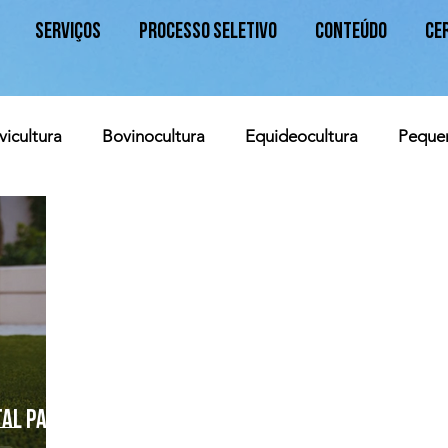
Serviços
Processo Seletivo
Conteúdo
Ce
vicultura
Bovinocultura
Equideocultura
Peque
a
Caprinocultura
tal para