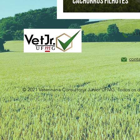
cachorros filhotes
+55 
cont
© 2021 Veterinária Consultoria Júnior UFMG. Todos os di