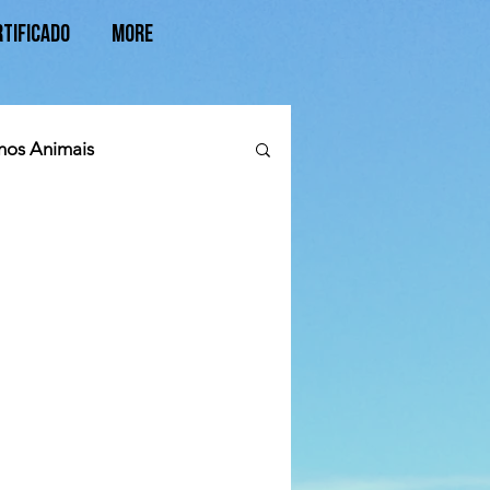
rtificado
More
nos Animais