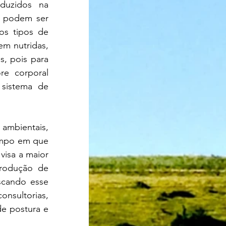
duzidos na 
 podem ser 
os tipos de 
m nutridas, 
, pois para 
e corporal 
sistema de 
ambientais, 
mpo em que 
isa a maior 
rodução de 
cando esse 
onsultorias, 
e postura e 