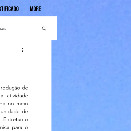
rtificado
More
ais
produção de 
 atividade 
ida no meio 
 unidade de 
ntretanto 
nica para o 