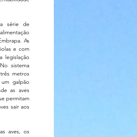
 série de 
imentação 
mbrapa. As 
olas e com 
legislação 
No sistema 
três metros 
 um galpão 
de as aves 
ue permitam 
es sair aos 
s aves, os 