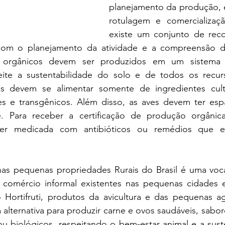
planejamento da produção, 
rotulagem e comercialização
existe um conjunto de rec
com o planejamento da atividade e a compreensão da 
 orgânicos devem ser produzidos em um sistema 
eite a sustentabilidade do solo e de todos os recurs
has devem se alimentar somente de ingredientes cult
ntes e transgênicos. Além disso, as aves devem ter esp
. Para receber a certificação de produção orgânica,
r medicada com antibióticos ou remédios que es
as pequenas propriedades Rurais do Brasil é uma voca
comércio informal existentes nas pequenas cidades e v
Hortifruti, produtos da avicultura e das pequenas agr
 alternativa para produzir carne e ovos saudáveis, saboro
u biológicos, respeitando o bem-estar animal e a suste