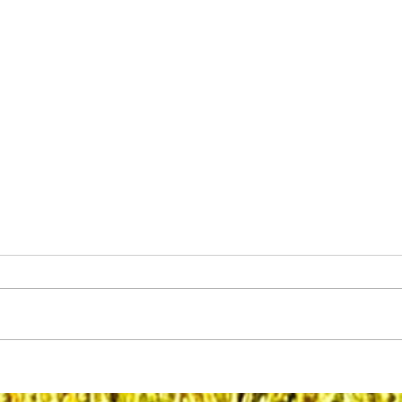
Biosseguridade: 4º, 5º e 6º elos