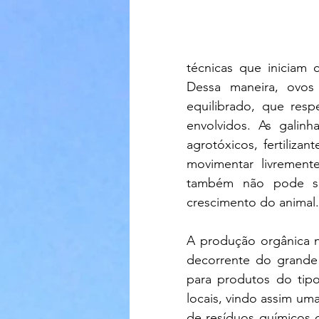
técnicas que iniciam 
Dessa maneira, ovos
equilibrado, que resp
envolvidos. As galin
agrotóxicos, fertiliza
movimentar livremente
também não pode se
crescimento do animal.
A produção orgânica n
decorrente do grande 
para produtos do tipo 
locais, vindo assim uma
de resíduos químicos o