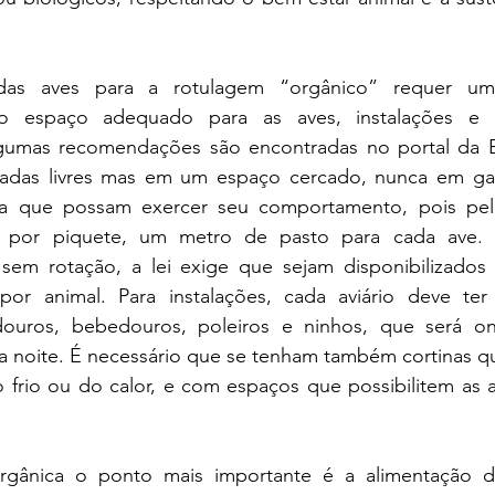
as aves para a rotulagem “orgânico” requer uma
 espaço adequado para as aves, instalações e al
lgumas recomendações são encontradas no portal da E
iadas livres mas em um espaço cercado, nunca em gai
 que possam exercer seu comportamento, pois pela 
, por piquete, um metro de pasto para cada ave. 
 sem rotação, a lei exige que sejam disponibilizados 
or animal. Para instalações, cada aviário deve ter
uros, bebedouros, poleiros e ninhos, que será on
a noite. É necessário que se tenham também cortinas q
 frio ou do calor, e com espaços que possibilitem as av
rgânica o ponto mais importante é a alimentação da