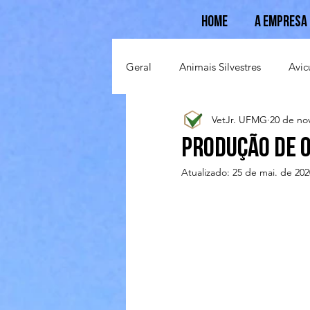
Home
A Empresa
Geral
Animais Silvestres
Avic
VetJr. UFMG
20 de no
Suinocultura
Ovinocultura
Produção de 
Atualizado:
25 de mai. de 202