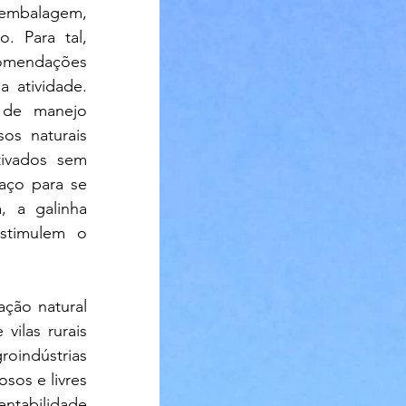
embalagem, 
. Para tal, 
omendações 
atividade. 
de manejo 
os naturais 
ivados sem 
aço para se 
 a galinha 
timulem o 
ção natural 
ilas rurais 
oindústrias 
sos e livres 
ntabilidade 