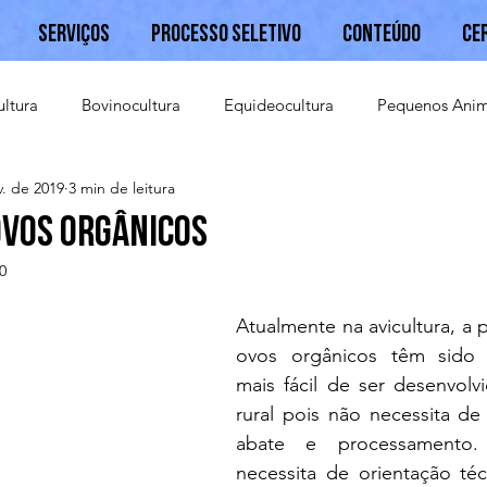
Serviços
Processo Seletivo
Conteúdo
Ce
ultura
Bovinocultura
Equideocultura
Pequenos Anim
v. de 2019
3 min de leitura
Caprinocultura
ovos orgânicos
0
Atualmente na avicultura, a 
ovos orgânicos têm sido a
mais fácil de ser desenvolv
rural pois não necessita de
abate e processamento. E
necessita de orientação téc