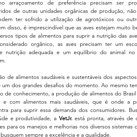
 no arraçoamento de preferência precisam ser pro
ridos de outras unidades orgânicas de produção, não
dem ter sofrido a utilização de agrotóxicos ou outr
m disso, é imprescindível que as aves estejam muito be
ersos tipos de alimentos para suprir a nutrição das aves
onsiderado orgânico, as aves precisam ter um escor
 nutrição adequada e um equilíbrio do animal no 
ém.
o de alimentos saudáveis e sustentáveis dos aspectos 
 é um dos grandes desafios do momento. Ao mesmo te
 de conhecimento, a produção de alimentos do Brasil v
el e com alimentos mais saudáveis, que é onde a p
ntra para suprir essa demanda dos consumidores. Bus
úde e produtividade, a 
VetJr.
 está pronta, através de c
es para os manejos e melhorias nos diversos sistemas d
e busquem sempre a excelência e a qualidade.