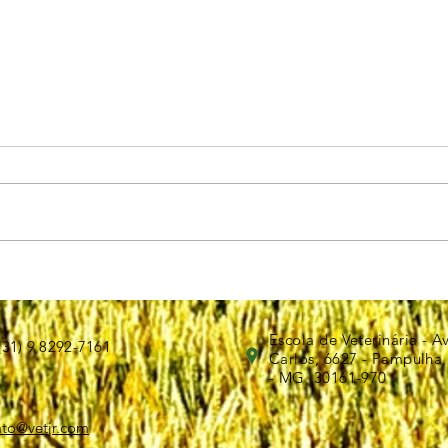
Como os gatos se Comunicam?
Escola de Veterinária - A
(31) 9 8292-7161
Carlos, 6627 - Pampulha,
- MG, 30161-970
ato@vetjr.com