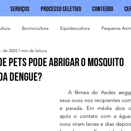
Serviços
Processo Seletivo
Conteúdo
Ce
ultura
Bovinocultura
Equideocultura
Pequenos Anim
. de 2024
1 min de leitura
Caprinocultura
de pets pode abrigar o mosquito
da dengue?
   A fêmea do Aedes aegypt
seus ovos nos recipientes com
e parada. Em média dois ou
após o contato com a água 
ovos viram larvas e dias depoi