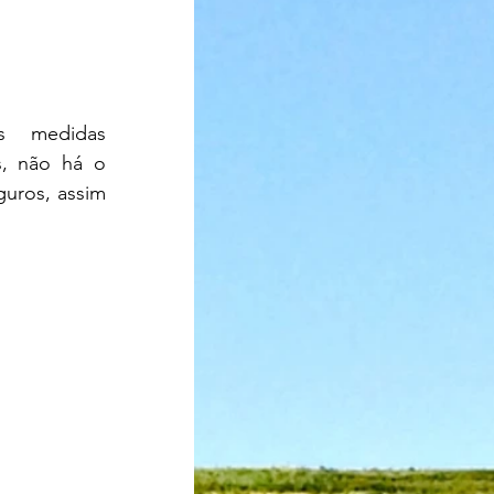
s medidas 
, não há o 
uros, assim 