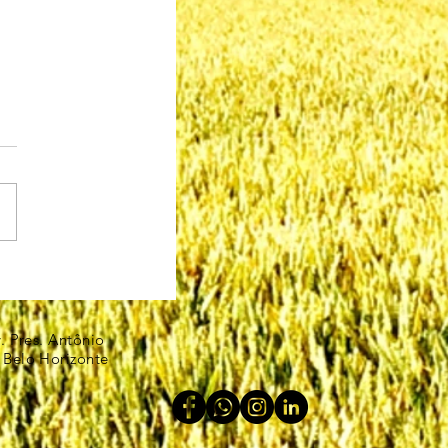
v. Pres. Antônio
 Belo Horizonte