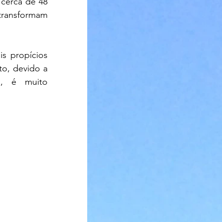
cerca de 48 
 transformam 
s propícios 
o, devido a 
, é muito 