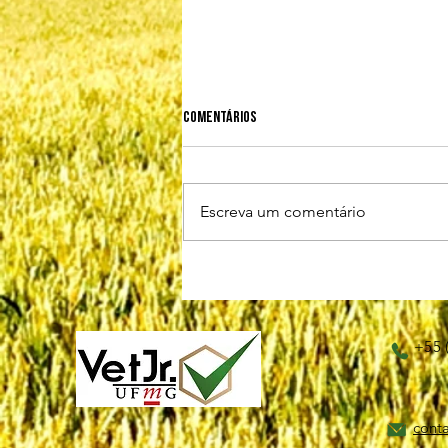
Comentários
Escreva um comentário
LEISHMANIOSE VISCERAL CANINA
+55 
cont