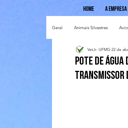
Home
A Empresa
Geral
Animais Silvestres
Avic
VetJr. UFMG
22 de abr
Suinocultura
Ovinocultura
Pote de água 
transmissor 