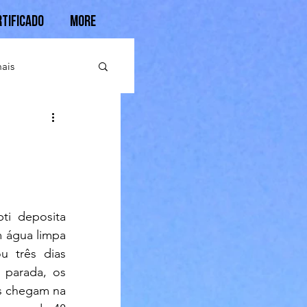
rtificado
More
ais
i deposita 
 água limpa 
 três dias 
parada, os 
s chegam na 