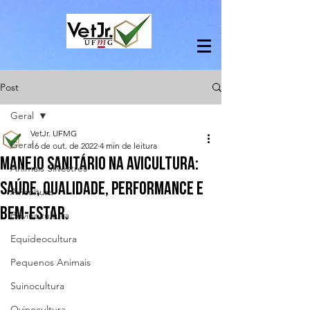
Post
Geral
VetJr. UFMG
Geral
16 de out. de 2022
4 min de leitura
Manejo Sanitário na avicultura:
Animais Silvestres
saúde, qualidade, performance e
Avicultura
bem-estar.
Bovinocultura
Equideocultura
Pequenos Animais
Suinocultura
Ovinocultura