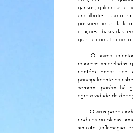
gansos, galinholas e 
em filhotes quanto em 
possuem imunidade ma
criações, baseadas e
grande contato com o 
	O animal infectado apresenta tristeza, arrepio, se torna retraído e febril. Surgem 
manchas amareladas q
contém penas são af
principalmente na cab
somem, porém há gr
agressividade da doen
	O vírus pode ainda ocasionar um quadro mais severo, provocando o aparecimento de 
nódulos ou placas amar
sinusite (inflamação 