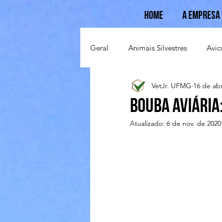
Home
A Empresa
Geral
Animais Silvestres
Avic
VetJr. UFMG
16 de abr
Suinocultura
Ovinocultura
Bouba Aviária
Atualizado:
6 de nov. de 2020