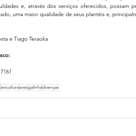
iculdades e, através dos serviços oferecidos, possam 
ado, uma maior qualidade de seus plantéis e, principalm
sta e Tiago Teraoka
sco:
 7161  
o
avicultura
aves
galinha
doenças