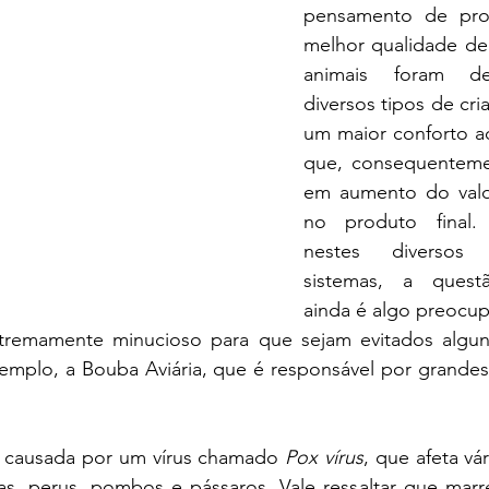
pensamento de pro
melhor qualidade de 
animais foram des
diversos tipos de cri
um maior conforto ao
que, consequentemen
em aumento do valo
no produto final. E
nestes diversos
sistemas, a questão
ainda é algo preocupa
tremamente minucioso para que sejam evitados alguns
mplo, a Bouba Aviária, que é responsável por grandes
é causada por um vírus chamado 
Pox vírus
, que afeta vár
has, perus, pombos e pássaros. Vale ressaltar que marre