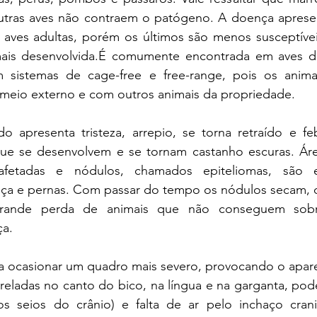
outras aves não contraem o patógeno. A doença apresen
aves adultas, porém os últimos são menos susceptíveis
is desenvolvida.É comumente encontrada em aves d
m sistemas de cage-free e free-range, pois os anima
meio externo e com outros animais da propriedade.
ue se desenvolvem e se tornam castanho escuras. Áre
etadas e nódulos, chamados epiteliomas, são en
eça e pernas. Com passar do tempo os nódulos secam,
ande perda de animais que não conseguem sobrev
ça.
eladas no canto do bico, na língua e na garganta, pod
dos seios do crânio) e falta de ar pelo inchaço cran