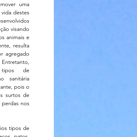
mover uma 
vida destes 
envolvidos 
ação visando 
s animais e 
te, resulta 
r agregado 
ntretanto, 
 tipos de 
 sanitária 
nte, pois o 
 surtos de 
 perdas nos 
ios tipos de 
cos, patos, 