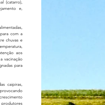
 (catarro), 
jamento e, 
 para com a 
re chuvas e 
emperatura, 
tenção aos 
a vacinação 
gnadas para 
rovocando 
rescimento 
 produtores 