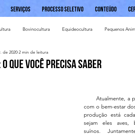
Serviços
Processo Seletivo
Conteúdo
Ce
ultura
Bovinocultura
Equideocultura
Pequenos Anim
. de 2020
2 min de leitura
Caprinocultura
: o que você precisa saber
	Atualmente, a preocupação 
com o bem-estar dos
produção está cada 
sejam eles aves, 
suínos. Juntamen