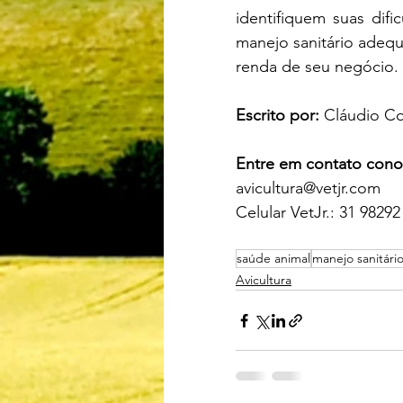
identifiquem suas dif
manejo sanitário adequ
renda de seu negócio.
Escrito por:
 Cláudio Co
Entre em contato cono
avicultura@vetjr.com
Celular VetJr.: 31 98292
saúde animal
manejo sanitári
Avicultura