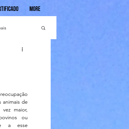
rtificado
More
ais
 animais de 
vez maior, 
bovinos ou 
te a esse 