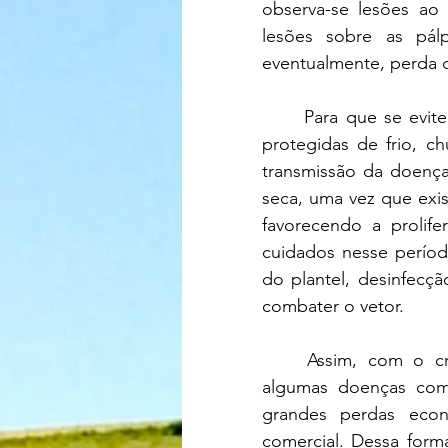
observa-se lesões ao 
lesões sobre as pál
eventualmente, perda d
	Para que se evite a doença, as aves devem ser bem abrigadas e bem alimentadas, 
protegidas de frio, c
transmissão da doença
seca, uma vez que exi
favorecendo a prolife
cuidados nesse período
do plantel, desinfecç
combater o vetor.
	Assim, com o crescimento das pequenas criações no Brasil, chamadas caipiras, 
algumas doenças com
grandes perdas econ
comercial. Dessa forma