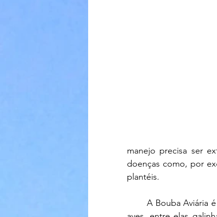
manejo precisa ser ex
doenças como, por exe
plantéis.
	A Bouba Aviária 
aves, entre elas galin