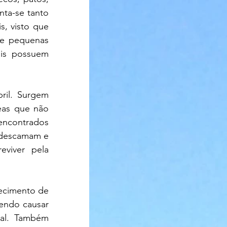
ta-se tanto 
, visto que 
e pequenas 
is possuem 
as que não 
contrados 
 descamam e 
iver pela 
endo causar 
ial. Também 