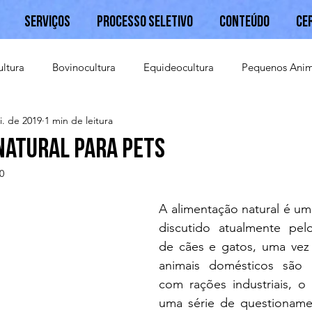
Serviços
Processo Seletivo
Conteúdo
Ce
ultura
Bovinocultura
Equideocultura
Pequenos Anim
i. de 2019
1 min de leitura
Caprinocultura
natural para pets
0
A alimentação natural é um
discutido atualmente pel
de cães e gatos, uma vez 
animais domésticos são a
com rações industriais, o 
uma série de questionamen