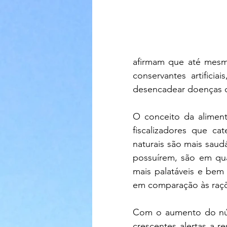
afirmam que até mesm
conservantes artifici
desencadear doenças 
O conceito da aliment
fiscalizadores que ca
naturais são mais saud
possuírem, são em qua
mais palatáveis e bem
em comparação às raçõ
Com o aumento do núm
crescentes alertas a re