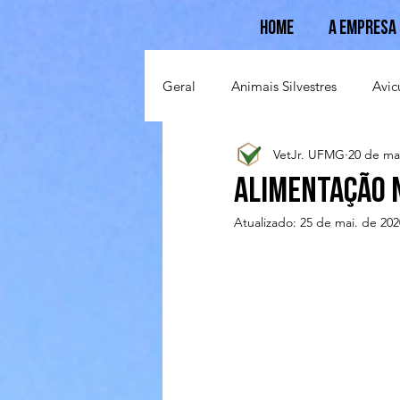
Home
A Empresa
Geral
Animais Silvestres
Avic
VetJr. UFMG
20 de ma
Suinocultura
Ovinocultura
Alimentação 
Atualizado:
25 de mai. de 202