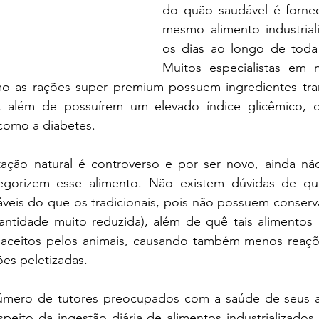
do quão saudável é fornec
mesmo alimento industrial
os dias ao longo de toda 
Muitos especialistas em n
o as rações super premium possuem ingredientes tran
ais, além de possuírem um elevado índice glicêmico,
como a diabetes.
ação natural é controverso e por ser novo, ainda nã
tegorizem esse alimento. Não existem dúvidas de que
áveis do que os tradicionais, pois não possuem conserva
ntidade muito reduzida), além de quê tais alimentos n
 aceitos pelos animais, causando também menos reaçõe
es peletizadas.
ero de tutores preocupados com a saúde de seus an
speito da ingestão diária de alimentos industrializados 