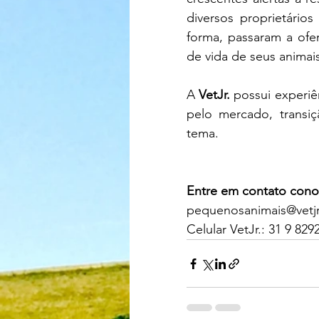
diversos proprietário
forma, passaram a ofe
de vida de seus animais
A 
VetJr.
 possui experiê
pelo mercado, transiç
tema.
Entre em contato cono
pequenosanimais@vetj
Celular VetJr.: 31 9 829