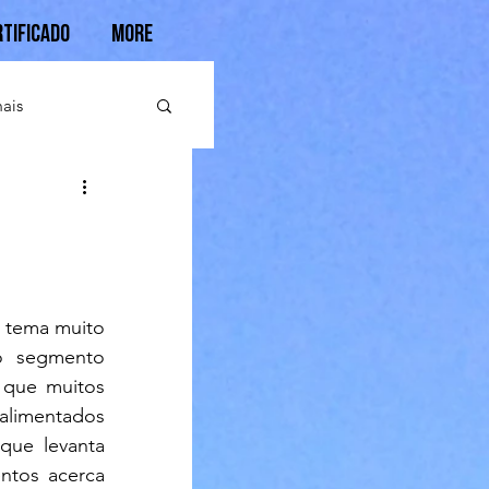
rtificado
More
ais
 tema muito 
o segmento 
que muitos 
limentados 
que levanta 
tos acerca 