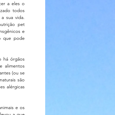
er a eles o 
izado todos 
a sua vida. 
utrição pet 
sgênicos e 
 o que pode 
o há órgãos 
 alimentos 
ntes (ou se 
aturais são 
s alérgicas 
imais e os 
levou a que 