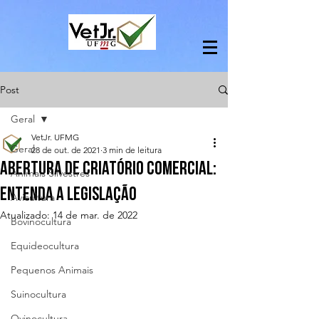
Post
Geral
VetJr. UFMG
Geral
28 de out. de 2021
3 min de leitura
Abertura de Criatório Comercial:
Animais Silvestres
Entenda a Legislação
Avicultura
Atualizado:
14 de mar. de 2022
Bovinocultura
Equideocultura
Pequenos Animais
Suinocultura
Ovinocultura