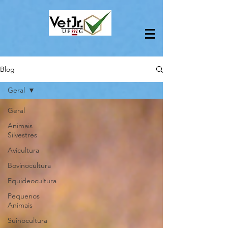
Blog
Geral
Geral
Animais
Silvestres
Avicultura
Bovinocultura
Equideocultura
Pequenos
Animais
Suinocultura