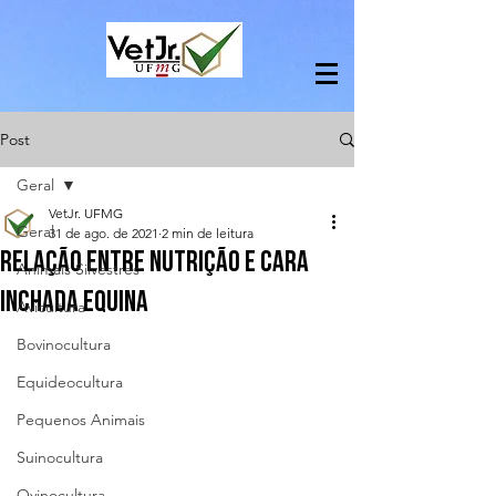
Post
Geral
VetJr. UFMG
Geral
31 de ago. de 2021
2 min de leitura
RELAÇÃO ENTRE NUTRIÇÃO E CARA
Animais Silvestres
INCHADA EQUINA
Avicultura
Bovinocultura
Equideocultura
Pequenos Animais
Suinocultura
Ovinocultura