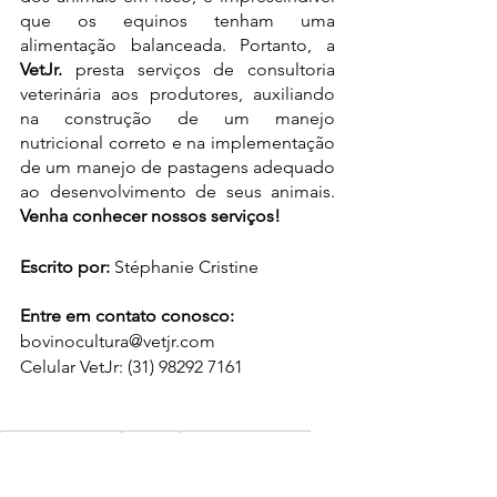
que os equinos tenham uma 
alimentação balanceada. Portanto, a
VetJr.
 presta serviços de consultoria 
veterinária aos produtores, auxiliando 
na construção de um manejo 
nutricional correto e na implementação 
de um manejo de pastagens adequado 
ao desenvolvimento de seus animais. 
Venha conhecer nossos serviços!
Escrito por: 
Stéphanie Cristine 
Entre em contato conosco:
bovinocultura@vetjr.com
Celular VetJr: (31) 98292 7161
bem estar animal
nutrição
manejo nutricional
equinos
Equideocultura