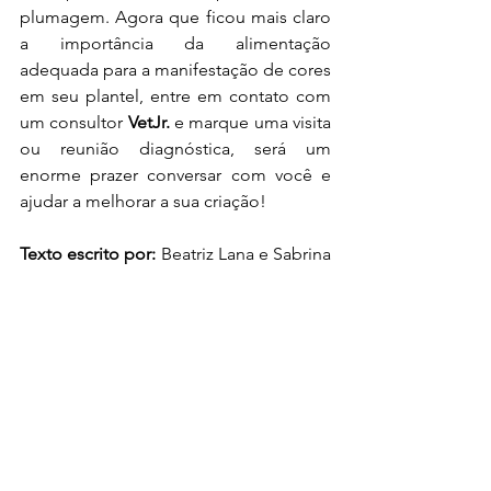
plumagem. Agora que ficou mais claro 
a importância da alimentação 
adequada para a manifestação de cores 
em seu plantel, entre em contato com 
um consultor 
VetJr.
 e marque uma visita 
ou reunião diagnóstica, será um 
enorme prazer conversar com você e 
ajudar a melhorar a sua criação!
Texto escrito por:
 Beatriz Lana e Sabrina 
Duarte
Entre em contato conosco: 
Email: silvestres@vetjr.com
Celular VetJr.: 31 98292-7161
alimentação
canaricultura
Animais Silvestres
canário
genética
pigmento
Animais Silvestres