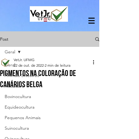
Post
Geral
VetJr. UFMG
Geral
22 de out. de 2022
2 min de leitura
Pigmentos na coloração de
Animais Silvestres
canários belga
Avicultura
Bovinocultura
Equideocultura
Pequenos Animais
Suinocultura
Ovinocultura