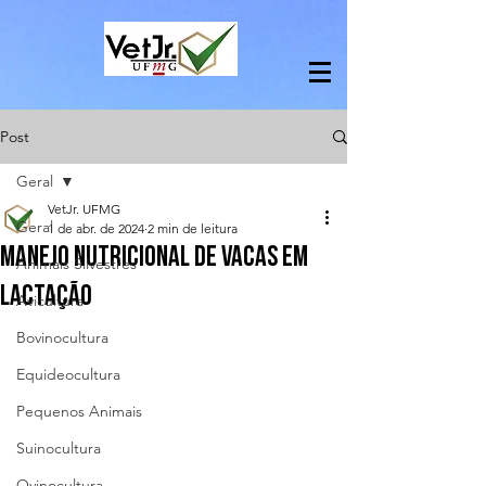
Post
Geral
VetJr. UFMG
Geral
1 de abr. de 2024
2 min de leitura
Manejo Nutricional de vacas em
Animais Silvestres
lactação
Avicultura
Bovinocultura
Equideocultura
Pequenos Animais
Suinocultura
Ovinocultura