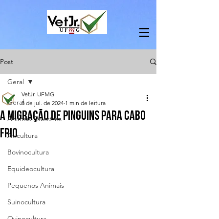
Post
Geral
VetJr. UFMG
Geral
8 de jul. de 2024
1 min de leitura
a MIGRAÇÃO DE PINGUINS para cabo
Animais Silvestres
frio
Avicultura
Bovinocultura
Equideocultura
Pequenos Animais
Suinocultura
Ovinocultura