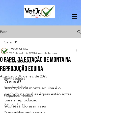
Post
Geral
VetJr. UFMG
Geral
16 de set. de 2024
2 min de leitura
O Papel da Estação de Monta na
Animais Silvestres
Reprodução Equina
Avicultura
Atualizado:
10 de fev. de 2025
Bovinocultura
O que é?
Equideocultura
A estação de monta equina é o 
período na qual as éguas estão aptas 
Pequenos Animais
para a reprodução,
Suinocultura
expressando assim seu 
comportamento sexual.
Ovinocultura