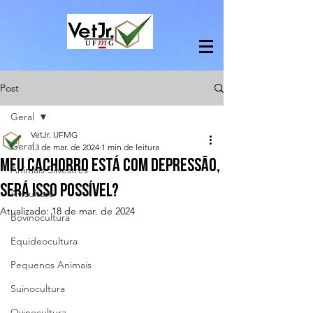
Post
Geral
VetJr. UFMG
Geral
13 de mar. de 2024
1 min de leitura
Meu cachorro está com depressão,
Animais Silvestres
será isso possível?
Avicultura
Atualizado:
18 de mar. de 2024
Bovinocultura
Equideocultura
Pequenos Animais
Suinocultura
Ovinocultura