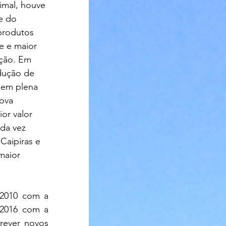
imal, houve 
e do 
rodutos 
e e maior 
ção. Em 
dução de 
 em plena 
ova 
r valor 
da vez 
Caipiras e 
maior 
2010 com a 
2016 com a 
ever novos 