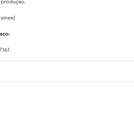
 produção.
rainee)
sco:
 7161