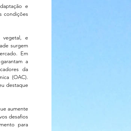
daptação e 
s condições 
vegetal, e 
dade surgem 
ercado. Em 
garantam a 
cadores da 
ica (OAC). 
eu destaque 
ue aumente 
os desafios 
mento para 