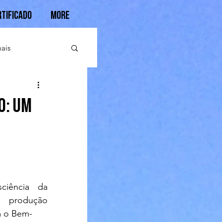
rtificado
More
ais
o: Um
iência da 
produção 
m o Bem-