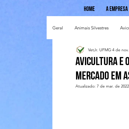
Home
A Empresa
Geral
Animais Silvestres
Avic
VetJr. UFMG
4 de nov
Suinocultura
Ovinocultura
Avicultura e 
mercado em a
Atualizado:
7 de mar. de 2022