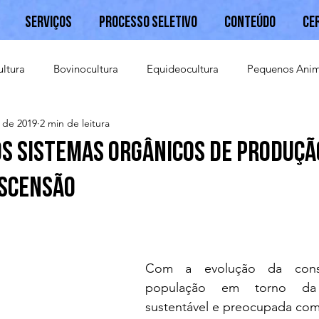
Serviços
Processo Seletivo
Conteúdo
Ce
ultura
Bovinocultura
Equideocultura
Pequenos Anim
. de 2019
2 min de leitura
Caprinocultura
os sistemas orgânicos de produçã
scensão
Com a evolução da consc
população em torno da 
sustentável e preocupada co