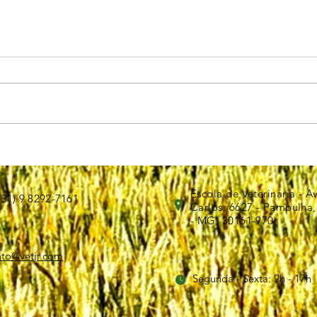
Biosseguridade: 4º, 5º e 6º elos
Escola de Veterinária - A
(31) 9 8292-7161
Carlos, 6627 - Pampulha,
- MG, 30161-970
ato@vetjr.com
Segunda - Sexta: 9h - 17h