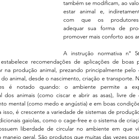
também se modificam, ao valo
estar animal e, indiretamen
com que os produtores
adequar sua forma de prod
promover mais conforto aos a
A instrução normativa n° 56
stabelece recomendações de aplicações de boas pr
 na produção animal, prezando principalmente pelo 
 do animal, desde o nascimento, criação e transporte. Na
es é notado quando: o ambiente permite a exp
 dos animais (como ciscar e abrir as asas), livre de 
mento mental (como medo e angústia) e em boas condições
 a isso, é crescente a variedade de sistemas de produção
dicionais gaiolas, como o cage-free e o sistema de criaç
ossuem liberdade de circular no ambiente em que v
 manejo geral. São produtos que muitas das vezes pos