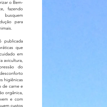
rizar o Bem-
te, fazendo 
 busquem 
ução para 
nimais.
 publicada 
áticas que 
cuidado em 
 avicultura, 
ressão do 
desconforto 
 higiênicas 
 de carne e 
ão orgânica, 
ivem e com 
suem custos 