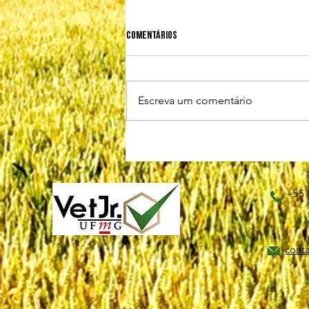
Comentários
Escreva um comentário
Biosseguridade: 7º, 8º e 9º elos
+55 
cont