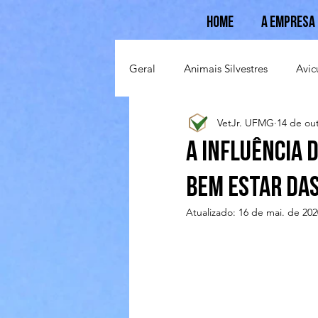
Home
A Empresa
Geral
Animais Silvestres
Avic
VetJr. UFMG
14 de ou
Suinocultura
Ovinocultura
A influência 
Bem Estar das
Atualizado:
16 de mai. de 202