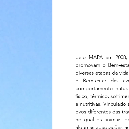
pelo MAPA em 2008, e
promovam o Bem-estar
diversas etapas da vida
o Bem-estar das av
comportamento natural
físico, térmico, sofri
e nutritivas. Vinculado
ovos diferentes das tra
no qual os animais p
algumas adaptações ao