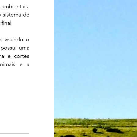
mbientais. 
 sistema de 
inal.
 visando o 
 possui uma 
a e cortes 
nimais e a 