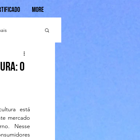
rtificado
More
ais
ura: o
ltura está 
te mercado 
rno. Nesse 
onsumidores 