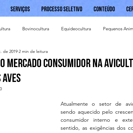
Serviços
Processo Seletivo
Conteúdo
Ce
ultura
Bovinocultura
Equideocultura
Pequenos Anim
t. de 2019
2 min de leitura
Caprinocultura
do mercado consumidor na avicult
 aves
0
Atualmente o setor de avicu
sendo aquecido pelo crescen
consumidor interno e exte
sentido, as exigências dos c