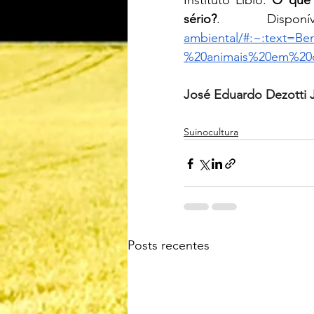
Instituto Libio. 
O que 
sério?
. Dispo
ambiental/#:~:text=B
%20animais%20em%20ca
José Eduardo Dezotti 
Suinocultura
Posts recentes