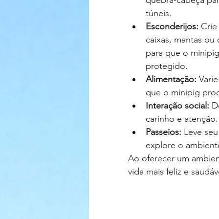
quebra-cabeça par
túneis.
Esconderijos:
 Crie
caixas, mantas ou 
para que o minipig
protegido.
Alimentação:
 Vari
que o minipig proc
Interação social:
 D
carinho e atenção.
Passeios:
 Leve seu
explore o ambient
Ao oferecer um ambien
vida mais feliz e saud