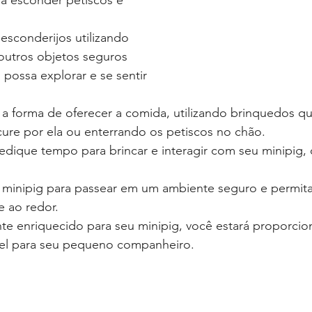
a esconder petiscos e 
 esconderijos utilizando 
outros objetos seguros 
 possa explorar e se sentir 
e a forma de oferecer a comida, utilizando brinquedos qu
ure por ela ou enterrando os petiscos no chão.
edique tempo para brincar e interagir com seu minipig,
 minipig para passear em um ambiente seguro e permita
e ao redor.
te enriquecido para seu minipig, você estará proporci
ável para seu pequeno companheiro.