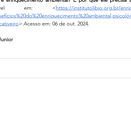
é enriquecimento ambiental? E por que ele precisa se
nível em: <
https://institutolibio.org.br/en
enefícios%20do%20enriquecimento%20ambiental,psicol
tiveiro
>.Acesso
 em: 06 de out. 2024.
Junior