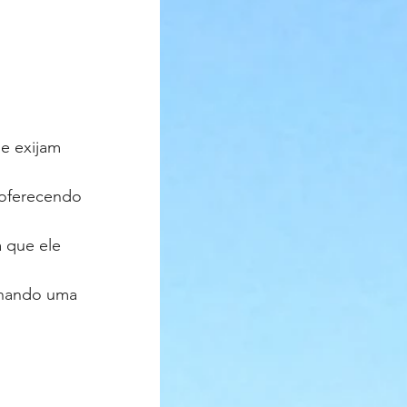
e exijam 
 oferecendo 
 que ele 
onando uma 