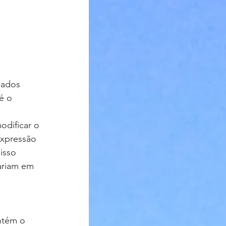
dados 
é o 
dificar o 
expressão 
isso 
ariam em 
ntém o 