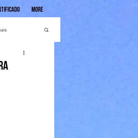
rtificado
More
ais
ra