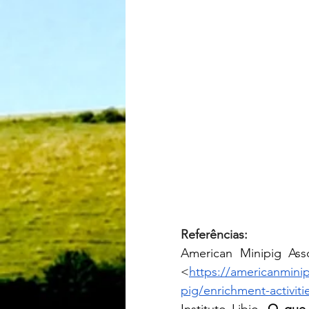
Referências: 
American Minipig Asso
<
https://americanminip
pig/enrichment-activiti