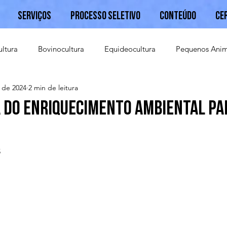
Serviços
Processo Seletivo
Conteúdo
Ce
ultura
Bovinocultura
Equideocultura
Pequenos Anim
. de 2024
2 min de leitura
Caprinocultura
a do Enriquecimento Ambiental pa
5