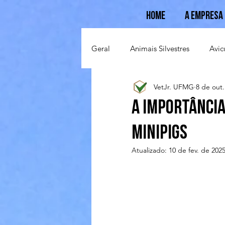
Home
A Empresa
Geral
Animais Silvestres
Avic
VetJr. UFMG
8 de out
Suinocultura
Ovinocultura
A Importânci
Minipigs
Atualizado:
10 de fev. de 202