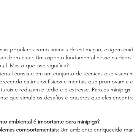
 mais populares como animais de estimação, exigem cui
r seu bem-estar. Um aspecto fundamental nesse cuidado 
al. Mas o que isso significa?
ntal consiste em um conjunto de técnicas que visam mo
ferecendo estímulos físicos e mentais que promovam a 
rais e reduzam o tédio e o estresse. Para os minipigs, 
iente que simule os desafios e prazeres que eles encontr
to ambiental é importante para minipigs?
blemas comportamentais:
 Um ambiente enriquecido ma