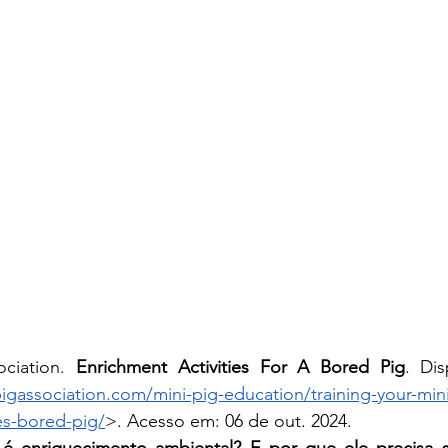
ciation. 
Enrichment Activities For A Bored Pig
. Di
igassociation.com/mini-pig-education/training-your-mini
es-bored-pig/
>. Acesso em: 06 de out. 2024.