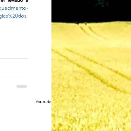
r levado a 
riquecimento-
ógica%20dos
Ver tudo