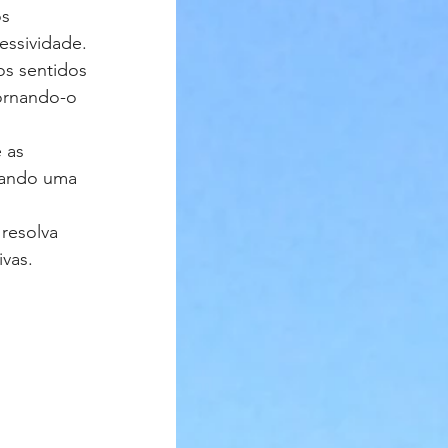
s 
essividade.
os sentidos 
ornando-o 
 as 
riando uma 
resolva 
vas.